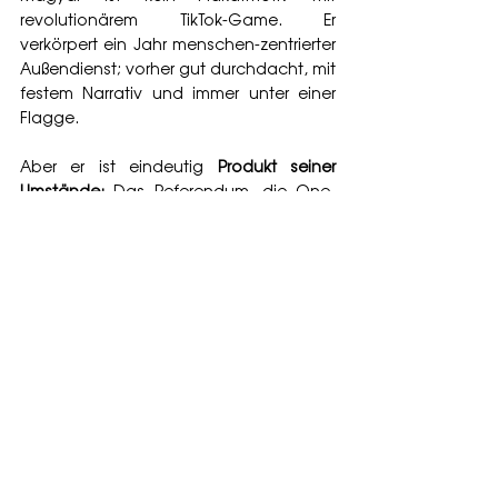
revolutionärem TikTok-Game. Er 
verkörpert ein Jahr menschen-zentrierter 
Außendienst; vorher gut durchdacht, mit 
festem Narrativ und immer unter einer 
Flagge.
Aber er ist eindeutig 
Produkt seiner 
Umstände:
 Das Referendum, die One-
Man-Show, die politischen Grundideen. 
All das stammt aus dem Orbán-
Playbook. Wer 16 Jahre einem 
Autokraten bei der Arbeit zuschaut, lernt 
offensichtlich von ihm. 
Eventuell müssen wir als 
demokratische Kräfte in 
Deutschland das auch tun: 
Sich genau anschauen, 